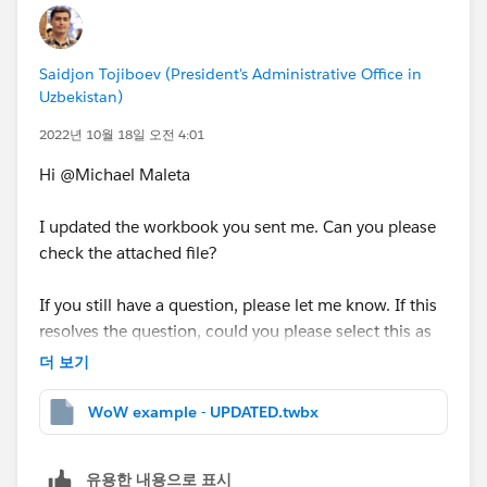
Saidjon Tojiboev (President's Administrative Office in
Uzbekistan)
2022년 10월 18일 오전 4:01
Hi @Michael Maleta​
I updated the workbook you sent me. Can you please
check the attached file?
If you still have a question, please let me know. If this
resolves the question, could you please select this as
the best?
더 보기
Best regards
WoW example - UPDATED.twbx
Said Tojiboev
유용한 내용으로 표시