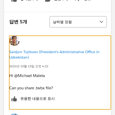
Show menu
정렬
답변 5개
날짜별 정렬
Saidjon Tojiboev (President's Administrative Office in
Uzbekistan)
2022년 10월 13일 오전 4:22
Hi @Michael Maleta​
Can you share .twbx file?
유용한 내용으로 표시