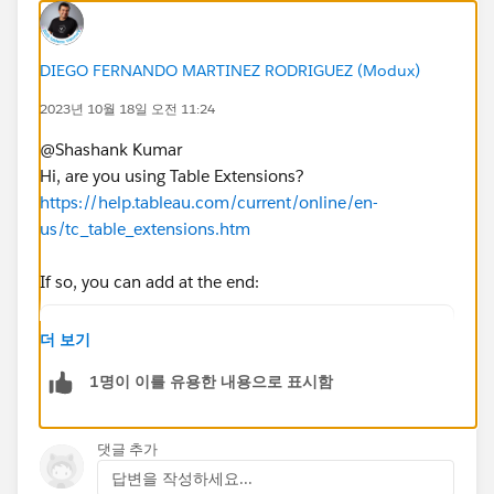
data
=requests.get(url='
https://jira.test.com/rest/api/3',tim
DIEGO FERNANDO MARTINEZ RODRIGUEZ (Modux)
eout=300
)
2023년 10월 18일 오전 11:24
project_key = 'WPROG2-18'
@Shashank Kumar​
jira_query = f'project/{project_key}'
Hi, are you using Table Extensions?
data = fetch_jira_data(jira_query)
https://help.tableau.com/current/online/en-
us/tc_table_extensions.htm
if data:
df = pd.DataFrame(data)
If so, you can add at the end:
print(df)
return df.to_dict(orient='list')
df.head()
더 보기
1명이 이를 유용한 내용으로 표시함
df.tail()
In the other hand, you may opt to run externally your
python code, and use pantab to generate a hyper file,
print(df)
댓글 추가
it is really easy:
답변을 작성하세요...
https://pantab.readthedocs.io/en/latest/examples.ht