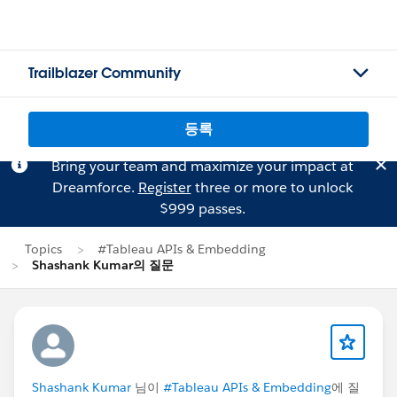
Trailblazer Community
등록
Bring your team and maximize your impact at
Dreamforce.
Register
three or more to unlock
$999 passes.
Topics
#Tableau APIs & Embedding
Shashank Kumar의 질문
Shashank Kumar
님이
#Tableau APIs & Embedding
에 질