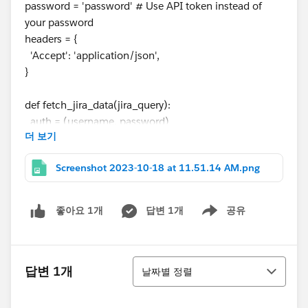
password = 'password' # Use API token instead of
your password
headers = {
'Accept': 'application/json',
}
def fetch_jira_data(jira_query):
auth = (username, password)
더 보기
response = requests.get(f'{jira_url}/{jira_query}',
headers=headers, auth=auth)
Screenshot 2023-10-18 at 11.51.14 AM.png
if response.status_code == 200:
data = response.json()
답변 1개
공유
좋아요 1개
Show menu
return data
else:
print(f'Failed to fetch data. Status code:
정렬
답변 1개
{response.status_code}')
날짜별 정렬
return None