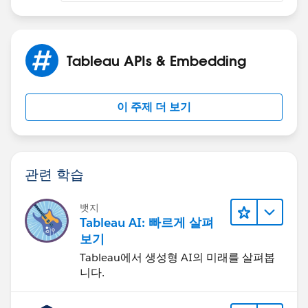
df.head(1)
ml
If this post resolves the question, would you be so
Tableau APIs & Embedding
kind to "Select as Best"?. This will help other users find
the same answer/resolution and help community keep
track of answered questions. Thank you.
이 주제 더 보기
Regards,
Diego Martinez
관련 학습
Tableau Visionary and Forums Ambassador
뱃지
Tableau AI: 빠르게 살펴
보기
Tableau에서 생성형 AI의 미래를 살펴봅
니다.