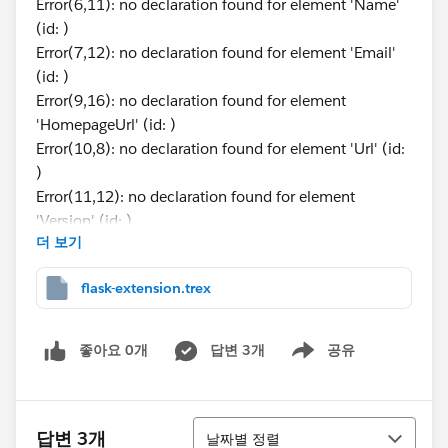
Error(6,11): no declaration found for element 'Name'
(id: )
Error(7,12): no declaration found for element 'Email'
(id: )
Error(9,16): no declaration found for element
'HomepageUrl' (id: )
Error(10,8): no declaration found for element 'Url' (id:
)
Error(11,12): no declaration found for element
'Version' (id: )
더 보기
Error(12,16): no declaration found for element
'Permissions' (id: )
flask-extension.trex
Error(13,20): no declaration found for element
'NetworkAccess' (id: )
Error Code: FD722608
좋아요 0개
답변 3개
공유
Show menu
trex file:
정렬
답변 3개
날짜별 정렬