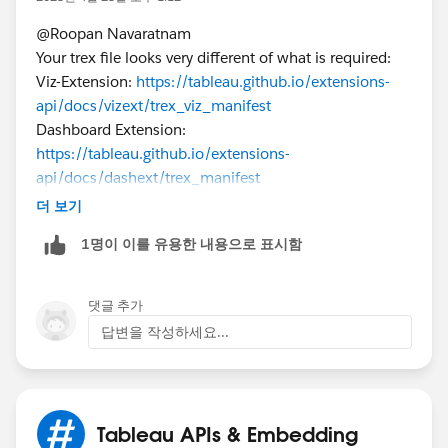
@Roopan Navaratnam​
Your trex file looks very different of what is required:
Viz-Extension:
https://tableau.github.io/extensions-
api/docs/vizext/trex_viz_manifest
Dashboard Extension:
https://tableau.github.io/extensions-
api/docs/dashext/trex_manifest
더 보기
You may use the glitch generator for Dashboard
1명이 이를 유용한 내용으로 표시함
Extensions. Sadly, it seems there is not one for viz
extensions. So, for Viz extensions, you will need to go
and use the provided link and fill the info:
댓글 추가
https://tableau.github.io/extensions-
답변을 작성하세요...
api/docs/vizext/trex_viz_manifest
https://trex-generator.glitch.me/
If this post resolves the question, would you be so
Tableau APIs & Embedding
kind to "Select as Best"?. This will help other users find