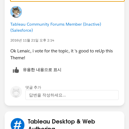
Tableau Community Forums Member (Inactive)
(Salesforce)
2016년 11월 21일 오후 2:14
Ok Lenaic, i vote for the topic, it 's good to reUp this
Theme!
유용한 내용으로 표시
댓글 추가
답변을 작성하세요...
Tableau Desktop & Web
Authoring