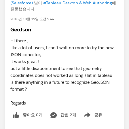
(Salesforce)
님이
#Tableau Desktop & Web Authoring
에
질문했습니다
2016년 10월 19일 오전 9:44
GeoJson
Hi there ,
like a lot of users, i can't wait no more to try the new
JSON conector,
it works great !
but a little disapointment to see that geometry
coordinates does not worked as long /lat in tableau
is there anything in a future to recognize GeoJSON
format ?
Regards
좋아요 0개
답변 2개
공유
Show menu