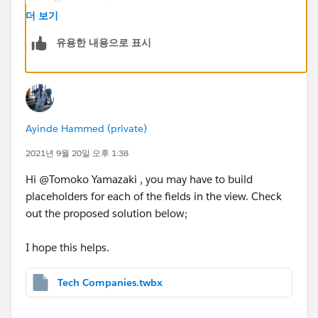
On clicking on ORG URL column the URL action must
더 보기
be triggered. But in my report on clicking on any other
유용한 내용으로 표시
column is also triggering the URL action.
I am trying to find a solution for this.
Ayinde Hammed (private)
2021년 9월 20일 오후 1:38
Hi @Tomoko Yamazaki​ , you may have to build
placeholders for each of the fields in the view. Check
out the proposed solution below;
I hope this helps.
Tech Companies.twbx