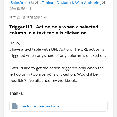
(Salesforce)
님이
#Tableau Desktop & Web Authoring
에
질문했습니다
2021년 9월 20일 오후 1:20
Trigger URL Action only when a selected
column in a text table is clicked on
Hello,
I have a text table with URL Action. The URL action is
triggered when anywhere of any column is clicked on.
I would like to get the action triggered only when the
left column (Company) is clicked on. Would it be
possible? I've attached my workbook.
Thanks,
Tech Companies.twbx