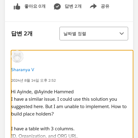
좋아요 0개
답변 2개
공유
Show menu
정렬
답변 2개
날짜별 정렬
Sharanya V
2024년 8월 14일 오후 2:52
Hi Ayinde, @Ayinde Hammed​
I have a similar issue. I could use this solution you
suggested here. But I am unable to implement. How to
build place holders?
I have a table with 3 columns.
ID, Organization, and ORG URL.