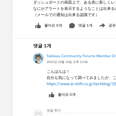
ダッシュボードの画面上で、ある表に新しくレ
なにかアラートを表示するようなことは出来る
（メールでの通知は出来る認識です）
좋아요 0개
댓글 1개
공유
Show menu
댓글 1개
Tableau Community Forums Member (Inac
2023년 10월 16일 오후 12:06
こんばんは！
自分も気になって調べてみましたが、
https://www.ai-shift.co.jp/techblog/1
좋아요 0개
댓글 추가