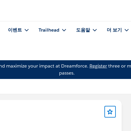
이벤트
Trailhead
도움말
더 보기
and maximize your impact at Dreamforce.
Register
three or m
passes.