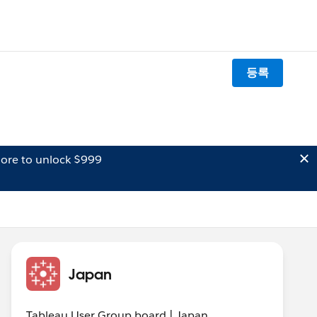
등록
ore to unlock $999
Japan
Tableau User Group board | Japan