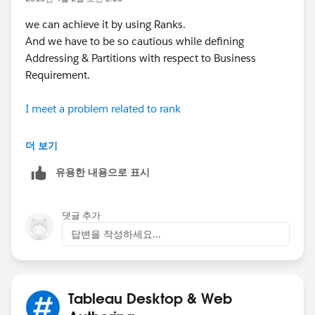
we can achieve it by using Ranks.
And we have to be so cautious while defining
Addressing & Partitions with respect to Business
Requirement.
I meet a problem related to rank
Filter to show industries representing 95% of total
더 보기
output
유용한 내용으로 표시
Best Regards
Laxman Kumar
댓글 추가
답변을 작성하세요...
Tableau Desktop & Web