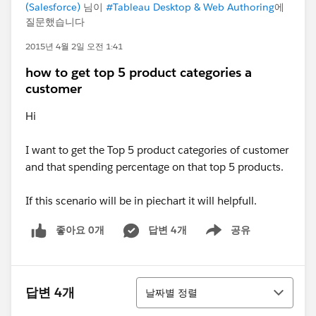
(Salesforce)
님이
#Tableau Desktop & Web Authoring
에
질문했습니다
2015년 4월 2일 오전 1:41
how to get top 5 product categories a
customer
Hi
I want to get the Top 5 product categories of customer
and that spending percentage on that top 5 products.
If this scenario will be in piechart it will helpfull.
좋아요 0개
답변 4개
공유
Show menu
정렬
답변 4개
날짜별 정렬