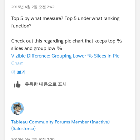
2015년 4월 2일 오전 2:42
Top 5 by what measure? Top 5 under what ranking
function?
Check out this regarding pie chart that keeps top %
slices and group low %
Vizible Difference: Grouping Lower % Slices in Pie
Chart
더 보기
Top 5 may mean different things:
유용한 내용으로 표시
Vizible Difference: The Nuance in Top N
Tableau Community Forums Member (Inactive)
(Salesforce)
2015년 4월 2일 오전 2:20