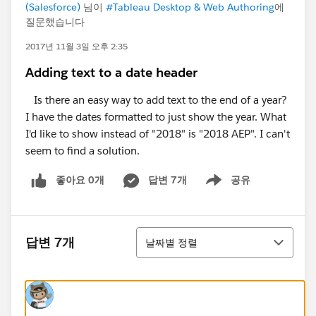
(Salesforce)
님이
#Tableau Desktop & Web Authoring
에
질문했습니다
2017년 11월 3일 오후 2:35
Adding text to a date header
Is there an easy way to add text to the end of a year?
I have the dates formatted to just show the year. What
I'd like to show instead of "2018" is "2018 AEP". I can't
seem to find a solution.
좋아요 0개
답변 7개
공유
Show menu
정렬
답변 7개
날짜별 정렬