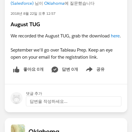
(Salesforce)
님이
Oklahoma
에 질문했습니다
2018년 8월 22일 오후 12:57
August TUG
We recorded the August TUG, grab the download
here
.
September we'll go over Tableau Prep. Keep an eye
open on your email for the registration link.
좋아요 0개
답변 0개
공유
Show menu
댓글 추가
답변을 작성하세요...
Oklahoma