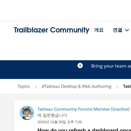
Trailblazer Community
개요
연결
Bring your team 
Topics
#Tableau Desktop & Web Authoring
Tab
Tableau Community Forums Member (Inactive) (
에 질문했습니다
2016년 11월 29일 오후 7:26
How do you refresh a dashboard once 