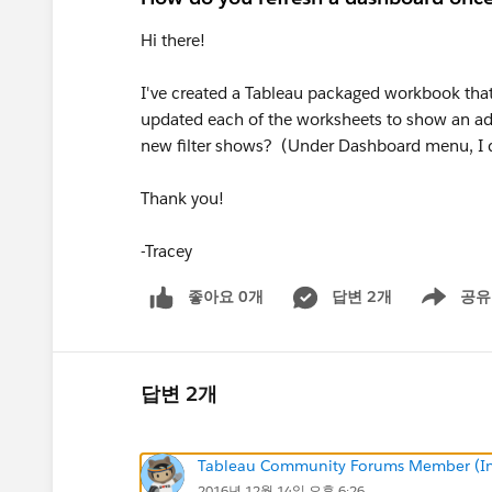
Hi there!
I've created a Tableau packaged workbook tha
updated each of the worksheets to show an addi
new filter shows? (Under Dashboard menu, I d
Thank you!
-Tracey
좋아요 0개
답변 2개
공유
Show menu
답변 2개
Tableau Community Forums Member (Inac
2016년 12월 14일 오후 6:26