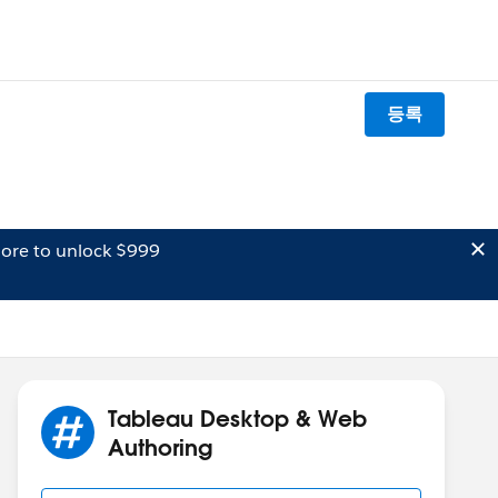
등록
ore to unlock $999
Tableau Desktop & Web
Authoring