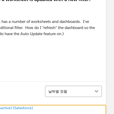
t has a number of worksheets and dashboards. I've
tional filter. How do I "refresh" the dashboard so the
o have the Auto Update feature on.)
정렬
날짜별 정렬
tive) (Salesforce)