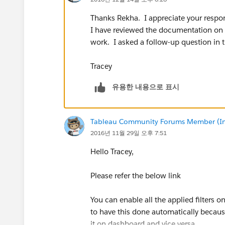
Thanks Rekha. I appreciate your respon
I have reviewed the documentation on t
work. I asked a follow-up question in t
Tracey
유용한 내용으로 표시
Tableau Community Forums Member (Inac
2016년 11월 29일 오후 7:51
Hello Tracey,
Please refer the below link
You can enable all the applied filters o
to have this done automatically becaus
it on dashboard and vice versa.