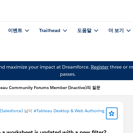
이벤트
Trailhead
도움말
더 보기
and maximize your impact at Dreamforce.
Register
three or m
passes.
leau Community Forums Member (Inactive)의 질문
Salesforce)
님이
#Tableau Desktop & Web Authoring
a worksheet is updated with a new filter?