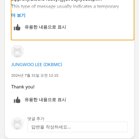
This type of message usually indicates a temporary
connectivity issue with the data source.
더 보기
유용한 내용으로 표시
Try connecting to the same data source from a
different machine or network environment to see if the
issue persists. This can help determine if the problem
is specific to your current environment.
JUNGWOO LEE (DKBMC)
2024년 7월 31일 오전 12:15
Thank you!
유용한 내용으로 표시
댓글 추가
답변을 작성하세요...