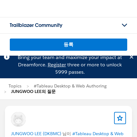
Trailblazer Community
등록
Bring your team and maximize your impact at
Dreamforce.
Register
three or more to unlock
$999 passes.
Topics
#Tableau Desktop & Web Authoring
JUNGWOO LEE의 질문
JUNGWOO LEE (DKBMC)
님이
#Tableau Desktop & Web