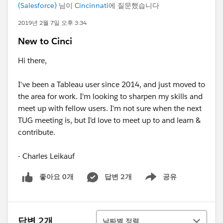
(Salesforce)
님이
Cincinnati
에 질문했습니다
2019년 2월 7일 오후 3:34
New to Cinci
Hi there,
I've been a Tableau user since 2014, and just moved to
the area for work. I'm looking to sharpen my skills and
meet up with fellow users. I'm not sure when the next
TUG meeting is, but I'd love to meet up to and learn &
contribute.
- Charles Leikauf
좋아요 0개
답변 2개
공유
Show menu
정렬
답변 2개
날짜별 정렬