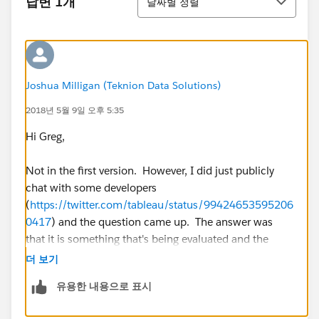
답변 1개
날짜별 정렬
Joshua Milligan (Teknion Data Solutions)
2018년 5월 9일 오후 5:35
Hi Greg,
Not in the first version. However, I did just publicly
chat with some developers
(
https://twitter.com/tableau/status/99424653595206
0417
) and the question came up. The answer was
that it is something that's being evaluated and the
desire is to implement this kind of functionality in the
더 보기
right way - something that complements the paradigm
유용한 내용으로 표시
and flow and not just slap together the easy solution.
So hopefully something to look forward to, because I