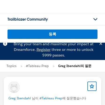
Trailblazer Community
등록
Bring your team and maximize your impact at
Dreamforce.
Register
three or more to unlock
$999 passes.
Topics
#Tableau Prep
Greg Ibendahl의 질문
Greg Ibendahl
님이
#Tableau Prep
에 질문했습니다