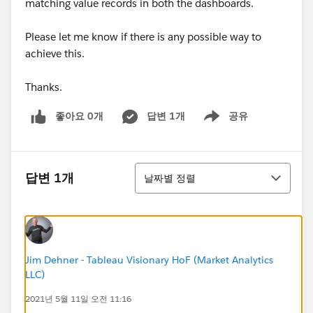
matching value records in both the dashboards.
Please let me know if there is any possible way to
achieve this.
Thanks.
좋아요 0개
답변 1개
공유
Show menu
정렬
답변 1개
날짜별 정렬
Jim Dehner - Tableau Visionary HoF (Market Analytics
LLC)
2021년 5월 11일 오전 11:16