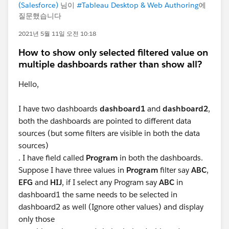
(Salesforce)
님이
#Tableau Desktop & Web Authoring
에
질문했습니다
2021년 5월 11일 오전 10:18
How to show only selected filtered value on
multiple dashboards rather than show all?
Hello,
I have two dashboards
dashboard1
and
dashboard2
,
both the dashboards are pointed to different data
sources (but some filters are visible in both the data
sources)
. I have field called
Program
in both the dashboards.
Suppose I have three values in
Program
filter say
ABC
,
EFG
and
HIJ
, if I select any Program say
ABC
in
dashboard1 the same needs to be selected in
dashboard2 as well (Ignore other values) and display
only those