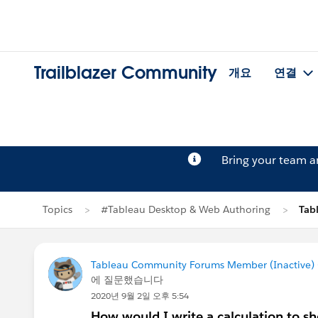
Trailblazer Community
개요
연결
Bring your team 
Topics
#Tableau Desktop & Web Authoring
Tab
Tableau Community Forums Member (Inactive) (
에 질문했습니다
2020년 9월 2일 오후 5:54
How would I write a calculation to sho