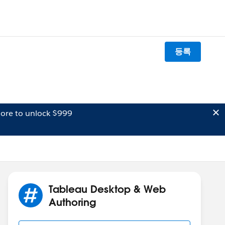
등록
ore to unlock $999
Tableau Desktop & Web
Authoring