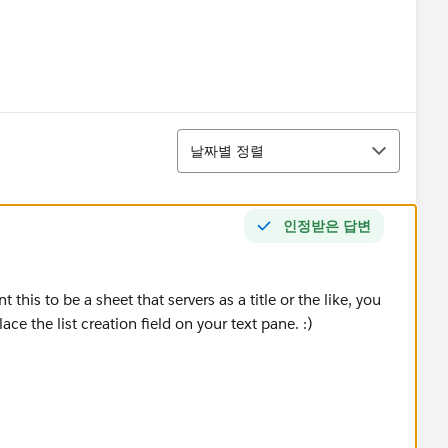
정렬
날짜별 정렬
인정받은 답변
this to be a sheet that servers as a title or the like, you
ce the list creation field on your text pane. :)