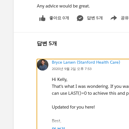
Any advice would be great.
좋아요 0개
답변 5개
공유
Show menu
답변 5개
Bryce Larsen (Stanford Health Care)
2020년 9월 2일 오후 7:53
Hi Kelly,
That's what I was wondering. If you want 
can use LAST()=0 to achieve this and pla
Updated for you here!
Best,
Bryce
더 보기