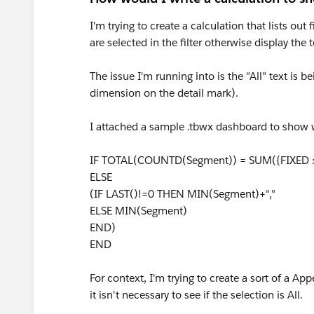
I'm trying to create a calculation that lists out
are selected in the filter otherwise display the 
The issue I'm running into is the "All" text is
dimension on the detail mark).
I attached a sample .tbwx dashboard to show wh
IF TOTAL(COUNTD(Segment)) = SUM({FIXED 
ELSE
(IF LAST()!=0 THEN MIN(Segment)+","
ELSE MIN(Segment)
END)
END
For context, I'm trying to create a sort of a App
it isn't necessary to see if the selection is All.