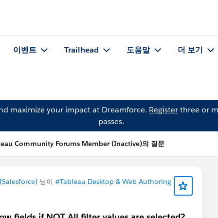
이벤트
Trailhead
도움말
더 보기
and maximize your impact at Dreamforce.
Register
three or m
passes.
leau Community Forums Member (Inactive)의 질문
Salesforce)
님이
#Tableau Desktop & Web Authoring
w fields if NOT All filter values are selected?