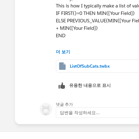
This is how I typically make a list of val
IF FIRST()=0 THEN MIN([Your Field])
ELSE PREVIOUS_VALUE(MIN([Your Field]
+ MIN([Your Field])
END
If you want to make this a title or the 
더 보기
Please see attached twbx.
ListOfSubCats.twbx
Best,
Bryce
유용한 내용으로 표시
댓글 추가
답변을 작성하세요...