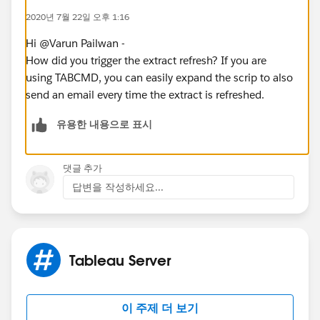
2020년 7월 22일 오후 1:16
Hi @Varun Pailwan​ -
How did you trigger the extract refresh? If you are
using TABCMD, you can easily expand the scrip to also
send an email every time the extract is refreshed.
유용한 내용으로 표시
댓글 추가
답변을 작성하세요...
Tableau Server
이 주제 더 보기