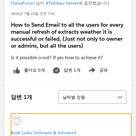
(Salesforce)
님이
#Tableau Server
에 질문했습니다
2020년 7월 22일 오전 7:45
How to Send Email to all the users for every
manual refresh of extracts weather it is
successful or failed, (Just not only to owner
or admins, but all the users)
Is it possible o not? If yes how to achieve it?
좋아요 0개
답변 1개
공유
Show menu
정렬
답변 1개
날짜별 정렬
Budi Lubis (Johnson & Johnson)