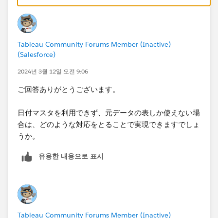
Tableau Community Forums Member (Inactive)
(Salesforce)
表示したいディメンションとメジャーをビューに追加。
2024년 3월 12일 오전 9:06
このとき、日付マスタ側のメジャーが無いとゼロの日が
ご回答ありがとうございます。
消えてしまうのでマークの詳細に日付マスタのメジャー
（カウント）を入れておく。
日付マスタを利用できず、元データの表しか使えない場
合は、どのような対応をとることで実現できますでしょ
うか。
もし日付マスタを利用できず、元データの表しか使えな
유용한 내용으로 표시
い場合は、相当ややこしいことになるだろうと思いま
す。
Tableau Community Forums Member (Inactive)