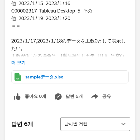
他 2023/1/15 2023/1/16
C00002317 Tableau Desktop 5 その
他 2023/1/19 2023/1/20
＝＝
2023/1/17,2023/1/18のデータを工数0として表示し
たい。
工数が0になる場合は、[製品種別][カテゴリ]には空白
더 보기
もしくは「ー」を表示する
sampleデータ.xlsx
・問合せ開始日～問合せ終了日の間を全ての日に対して
工数をカウントする
좋아요 0개
답변 6개
공유
Show menu
・製品種別，カテゴリごとにまとめる
例）
정렬
답변 6개
​下記のような2つのデータがある場合、
날짜별 정렬
＝＝