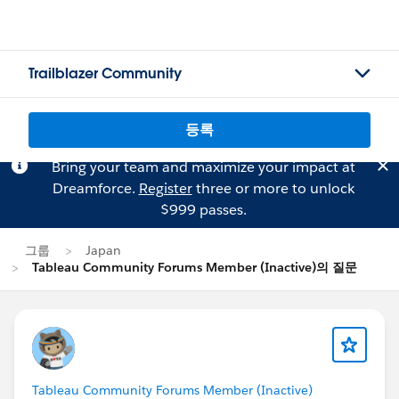
Trailblazer Community
등록
Bring your team and maximize your impact at
Dreamforce.
Register
three or more to unlock
$999 passes.
그룹
Japan
Tableau Community Forums Member (Inactive)의 질문
Tableau Community Forums Member (Inactive)