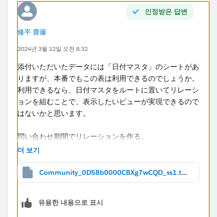
C00002316 Tableau Desktop 5 その
인정받은 답변
他 2023/1/15 2023/1/18
修平 齋藤
C00002317 Tableau Desktop 3 その
他 2023/1/17 2023/1/19
2024년 3월 12일 오전 8:32
＝＝
添付いただいたデータには「日付マスタ」のシートがあ
りますが、本番でもこの表は利用できるのでしょうか。
次のようにカウントしたいです。
利用できるなら、日付マスタをルートに置いてリレーシ
ョンを組むことで、表示したいビューが実現できるので
2023/1/15 Tableau Desktop その他 5
はないかと思います。
2023/1/16 Tableau Desktop その他 5
2023/1/17 Tableau Desktop その他 8
問い合わせ期間でリレーションを作る。
2023/1/18 Tableau Desktop その他 8
2023/1/19 Tableau Desktop その他 3
더 보기
Community_0D58b0000CBXg7wCQD_ss1.twbx
お手数をおかけしますが、ご確認の程よろしくお願いい
たします。​
유용한 내용으로 표시