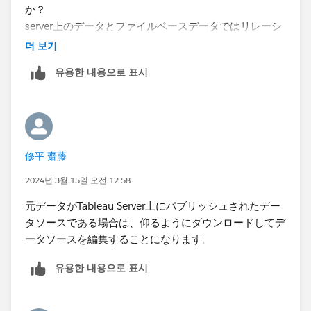
か？
server上のデータとファイルベースデータではリレーシ
ョンを組むことはできず、ブレンドでも対応できないか
더 보기
と思いますので、「元データ」のみで作成する方法か、
유용한 내용으로 표시
server上のデータをダウンロードし作成するしかない認
識です。
他に方法がございましたらご教示頂けますと幸いです。
何卒よろしくお願いいたします。
修平 齋藤
2024년 3월 15일 오전 12:58
元データがTableau Server上にパブリッシュされたデー
タソースである場合は、仰るようにダウンロードしてデ
ータソースを編集することになります。
유용한 내용으로 표시