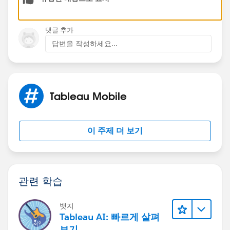
You may want to try using a different browser or
changing the settings on your mobile device (see the
link below for instructions on how to do this).
댓글 추가
Clear the history, cache and cookies from Safari on
답변을 작성하세요...
your iPhone, iPad or iPod touch – Apple Support (UK)
I am not an English speaker and use AI translation.
Sorry if this is not clear.
Tableau Mobile
I would be happy to help in any way I can.
Thank you very much.
이 주제 더 보기
Haruka
관련 학습
뱃지
Tableau AI: 빠르게 살펴
보기