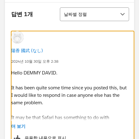
정렬
답변 1개
날짜별 정렬
陽香 國武 (なし)
2024년 10월 30일 오후 2:38
Hello DEMMY DAVID.
It has been quite some time since you posted this, but
I would like to respond in case anyone else has the
same problem.
It may be that Safari has something to do with
disabling third-party cookies by default, which is
더 보기
interfering with authentication.
유용한 내용으로 표시