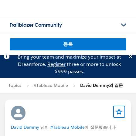
Trailblazer Community
등록
Bring your team and maximize your impact at
Dreamforce.
Register
three or more to unlock
$999 passes.
Topics
#Tableau Mobile
David Demmy의 질문
David Demmy
님이
#Tableau Mobile
에 질문했습니다