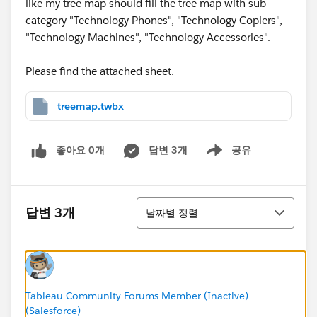
like my tree map should fill the tree map with sub
category "Technology Phones", "Technology Copiers",
"Technology Machines", "Technology Accessories".
Please find the attached sheet.
treemap.twbx
좋아요 0개
답변 3개
공유
Show menu
정렬
답변 3개
날짜별 정렬
Tableau Community Forums Member (Inactive)
(Salesforce)