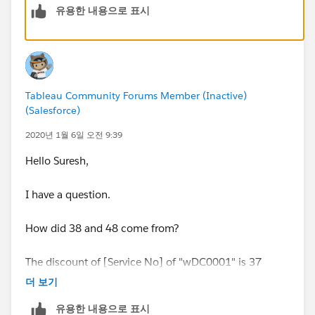
유용한 내용으로 표시
Tableau Community Forums Member (Inactive)
(Salesforce)
2020년 1월 6일 오전 9:39
Hello Suresh,
I have a question.
How did 38 and 48 come from?
The discount of [Service No] of "wDC0001" is 37
(either 2019-12 or 2020-01).
더 보기
유용한 내용으로 표시
And 48 is minimum value per what?