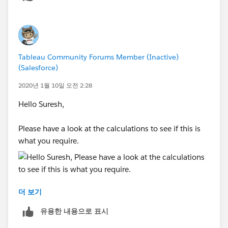
Responds per customer? or other dimension?
Regards
Lei
Tableau Community Forums Member (Inactive)
(Salesforce)
2020년 1월 10일 오전 2:28
Hello Suresh,
Please have a look at the calculations to see if this is
what you require.
더 보기
[Service No Count]
{ FIXED [DC Sno]: COUNTD([Service No])}
유용한 내용으로 표시