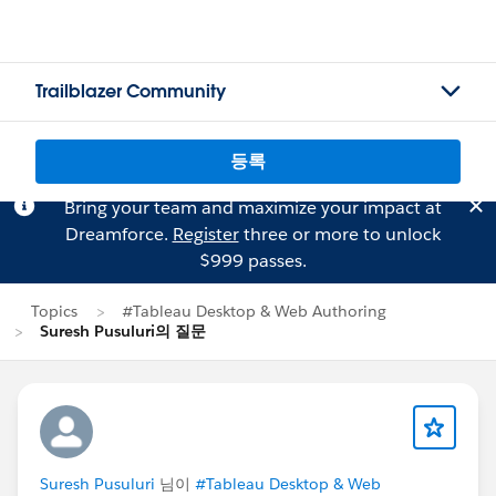
Trailblazer Community
등록
Bring your team and maximize your impact at
Dreamforce.
Register
three or more to unlock
$999 passes.
Topics
#Tableau Desktop & Web Authoring
Suresh Pusuluri의 질문
Suresh Pusuluri
님이
#Tableau Desktop & Web