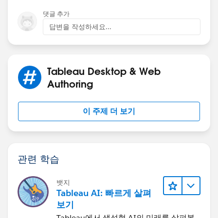
48 is a constant
댓글 추가
답변을 작성하세요...
[Last Day]
DAY(DATEADD('month', 1, DATETRUNC('month',
[Interval TimeStamp])) -1)
Tableau Desktop & Web
[Multiple]
Authoring
SUM([Service No Count])*AVG(24*2)*AVG([Last Day])
이 주제 더 보기
Regards
Lei
관련 학습
뱃지
Tableau AI: 빠르게 살펴
보기
Tableau에서 생성형 AI의 미래를 살펴봅