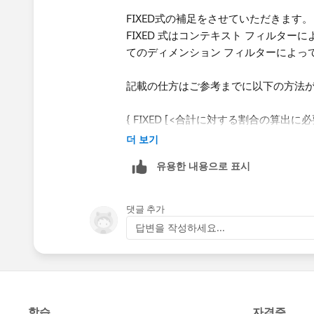
FIXED式の補足をさせていただきます。
FIXED 式はコンテキスト フィルター
てのディメンション フィルターによっ
記載の仕方はご参考までに以下の方法
{ FIXED [<合計に対する割合の算出に必要なデ
{ FIXED [<"合計" ディメンション>] : SUM
더 보기
유용한 내용으로 표시
댓글 추가
답변을 작성하세요...