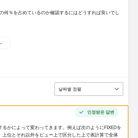
上の何％を占めているのか確認するにはどうすれば良いでし
％の売上をもっているか.twbx
정렬
날짜별 정렬
인정받은 답변
るかによって変わってきます。例えば次のようにFIXEDを
、上位とそれ以外をビュー上で区分した上で表計算で全体