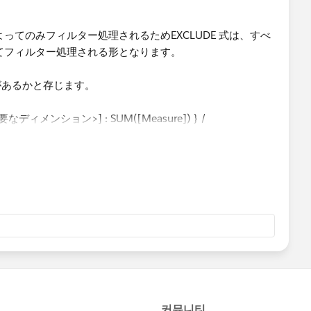
によってのみフィルター処理されるためEXCLUDE 式は、すべ
てフィルター処理される形となります。
があるかと存じます。
ィメンション>] : SUM([Measure]) } /
([Measure]) }