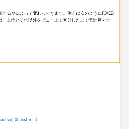
す
tive) (Salesforce)