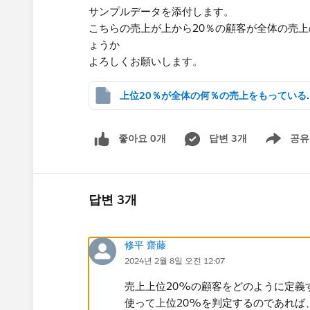
サンプルデータを添付します。
こちらの売上が上から20％の顧客が全体の売
ょうか
よろしくお願いします。
上位20％が全体の何
좋아요 0개
답변 3개
공유
Show menu
답변 3개
修平 齋藤
2024년 2월 8일 오전 12:07
売上上位20%の顧客をどのように定義す
使って上位20%を判定するのであれば