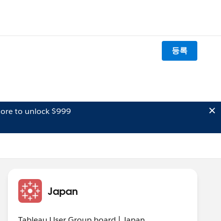
등록
ore to unlock $999
Japan
Tableau User Group board | Japan