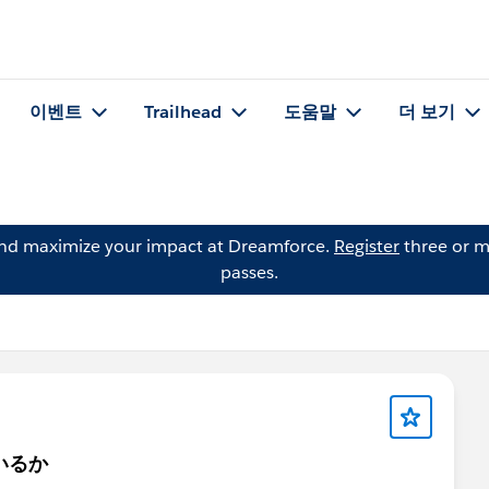
이벤트
Trailhead
도움말
더 보기
and maximize your impact at Dreamforce.
Register
three or m
passes.
いるか