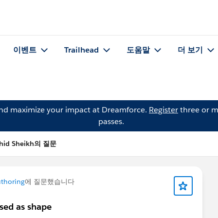
이벤트
Trailhead
도움말
더 보기
and maximize your impact at Dreamforce.
Register
three or m
passes.
hid Sheikh의 질문
thoring
에 질문했습니다
sed as shape