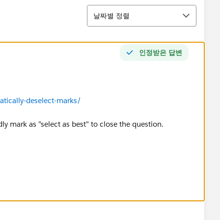
정렬
날짜별 정렬
인정받은 답변
atically-deselect-marks/
ndly mark as "select as best" to close the question.