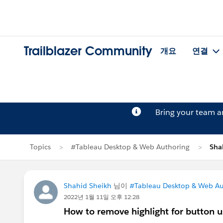
Trailblazer Community
개요
연결
Bring your team 
Topics
#Tableau Desktop & Web Authoring
Sha
Shahid Sheikh
님이
#Tableau Desktop & Web Au
2022년 1월 11일 오후 12:28
How to remove highlight for button u