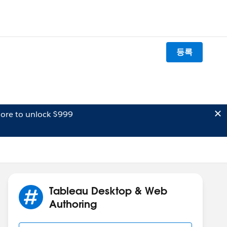
등록
ore to unlock $999
Tableau Desktop & Web
Authoring