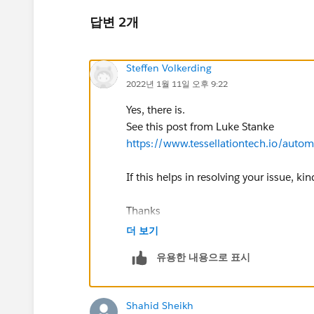
답변 2개
Steffen Volkerding
2022년 1월 11일 오후 9:22
Yes, there is.
See this post from Luke Stanke
https://www.tessellationtech.io/autom
If this helps in resolving your issue, ki
Thanks
Steffen
더 보기
유용한 내용으로 표시
Shahid Sheikh