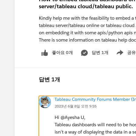
server/tableau cloud/tableau public.
Kindly help me with the feasibility to embed a
tableau server/tableau online or tableau cloud 
on embedding it with some apis/python apis 
There is some information on tableau help doc
좋아요 0개
답변 1개
공유
Show menu
답변 1개
Tableau Community Forums Member (Inac
2023년 6월 8일 오전 9:55
Hi @Ayesha U​,
Tableau dashboards will need to be ho
isn't a way of displaying the data in a 