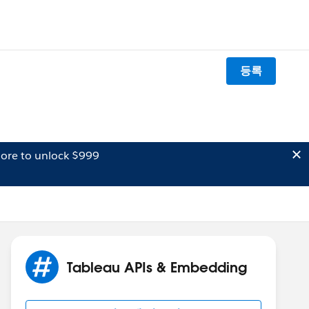
등록
ore to unlock $999
Tableau APIs & Embedding