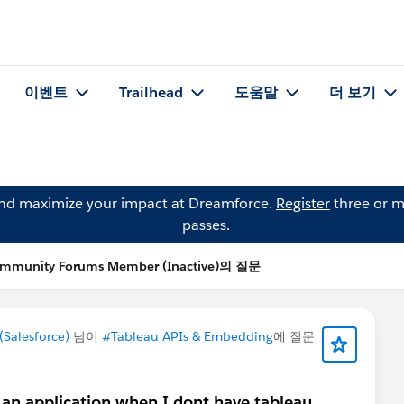
이벤트
Trailhead
도움말
더 보기
and maximize your impact at Dreamforce.
Register
three or m
passes.
ommunity Forums Member (Inactive)의 질문
Salesforce)
님이
#Tableau APIs & Embedding
에 질문
n application when I dont have tableau