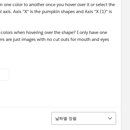
m one color to another once you hover over it or select the
axis. Axis "X" is the pumpkin shapes and Axis "X (1)" is
olors when hovering over the shape? I only have one
rs are just images with no cut outs for mouth and eyes
정렬
날짜별 정렬