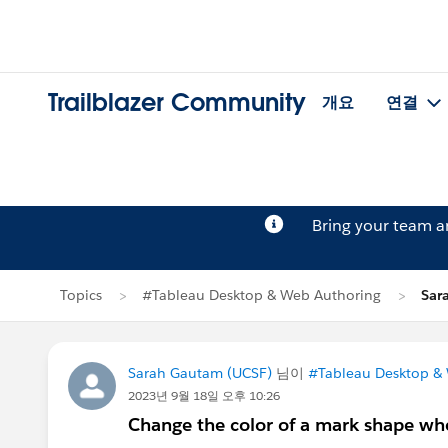
Trailblazer Community
개요
연결
Bring your team 
Topics
#Tableau Desktop & Web Authoring
Sar
Sarah Gautam (UCSF)
님이
#Tableau Desktop &
2023년 9월 18일 오후 10:26
Change the color of a mark shape wh