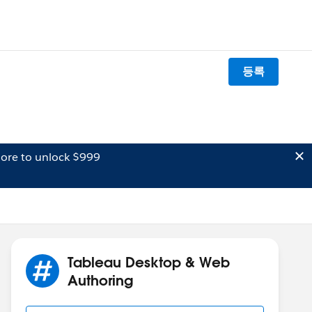
등록
ore to unlock $999
Tableau Desktop & Web
Authoring