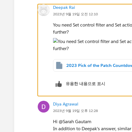
Deepak Rai
2023년 9월 19일 오전 12:10
You need Set control filter and Set acti
further?
유용한 내용으로 표시
Diya Agrawal
2023년 9월 19일 오후 12:28
Hi @Sarah Gautam​
In addition to Deepak's answer, similar