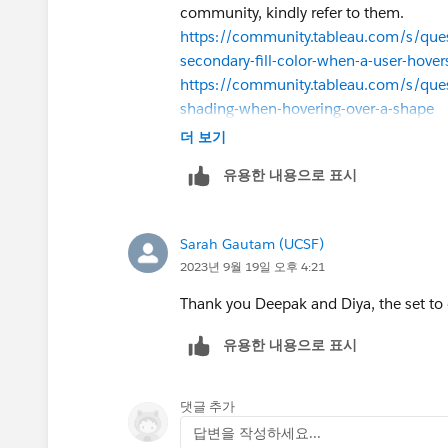
community, kindly refer to them.
https://community.tableau.com/s/qu
secondary-fill-color-when-a-user-hover
https://community.tableau.com/s/q
shading-when-hovering-over-a-shape
더 보기
Hope it helps,
유용한 내용으로 표시
Please mark as Select as Best if this re
Sarah Gautam (UCSF)
2023년 9월 19일 오후 4:21
Thank you Deepak and Diya, the set to co
유용한 내용으로 표시
댓글 추가
답변을 작성하세요...