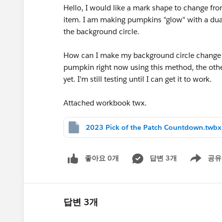
Hello, I would like a mark shape to change fro
item. I am making pumpkins "glow" with a dual 
the background circle.
How can I make my background circle change c
pumpkin right now using this method, the othe
yet. I'm still testing until I can get it to work.
Attached workbook twx.
2023 Pick of the Patch Countdown.twbx
좋아요 0개
답변 3개
공유
Show menu
답변 3개