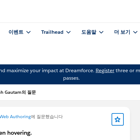
이벤트
Trailhead
도움말
더 보기
and maximize your impact at Dreamforce.
Register
three or m
passes.
ah Gautam의 질문
 Web Authoring
에 질문했습니다
en hovering.