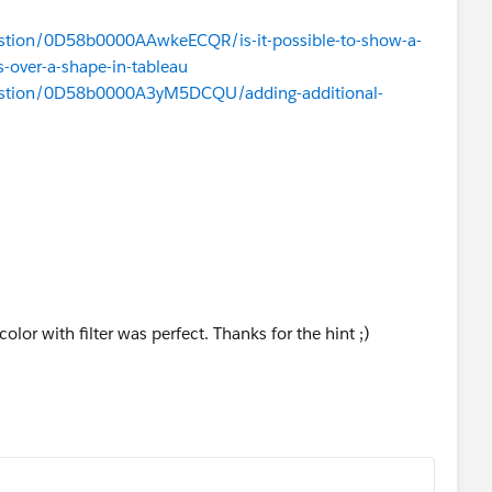
estion/0D58b0000AAwkeECQR/is-it-possible-to-show-a-
s-over-a-shape-in-tableau
uestion/0D58b0000A3yM5DCQU/adding-additional-
solved your question, or Upvote if it helped.
lor with filter was perfect. Thanks for the hint ;)