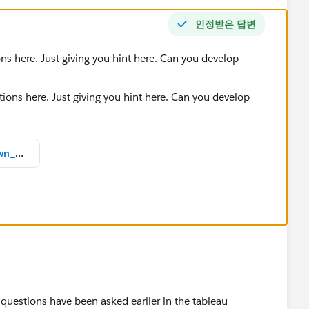
인정받은 답변
ons here. Just giving you hint here. Can you develop
2023 Pick of the Patch Countdown_v2022.2.twbx
 questions have been asked earlier in the tableau