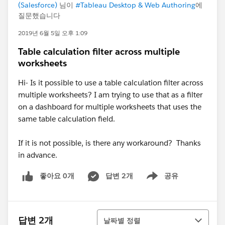
(Salesforce)
님이
#Tableau Desktop & Web Authoring
에
질문했습니다
2019년 6월 5일 오후 1:09
Table calculation filter across multiple
worksheets
Hi- Is it possible to use a table calculation filter across
multiple worksheets? I am trying to use that as a filter
on a dashboard for multiple worksheets that uses the
same table calculation field.
If it is not possible, is there any workaround? Thanks
in advance.
좋아요 0개
답변 2개
공유
Show menu
정렬
답변 2개
날짜별 정렬