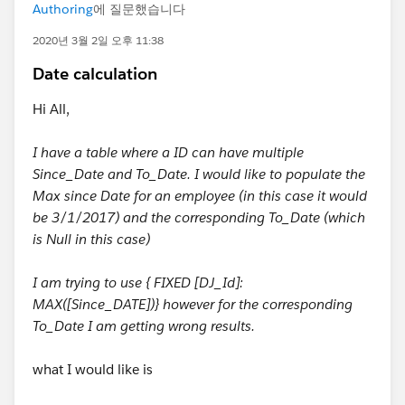
Authoring
에 질문했습니다
2020년 3월 2일 오후 11:38
Date calculation
Hi All,
I have a table where a ID can have multiple
Since_Date and To_Date. I would like to populate the
Max since Date for an employee (in this case it would
be 3/1/2017) and the corresponding To_Date (which
is Null in this case)
I am trying to use { FIXED [DJ_Id]:
MAX([Since_DATE])} however for the corresponding
To_Date I am getting wrong results.
what I would like is