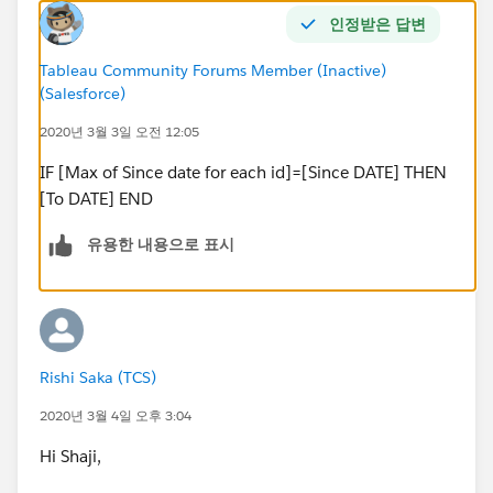
인정받은 답변
Tableau Community Forums Member (Inactive)
(Salesforce)
2020년 3월 3일 오전 12:05
IF [Max of Since date for each id]=[Since DATE] THEN
[To DATE] END
유용한 내용으로 표시
Rishi Saka (TCS)
2020년 3월 4일 오후 3:04
Hi Shaji,