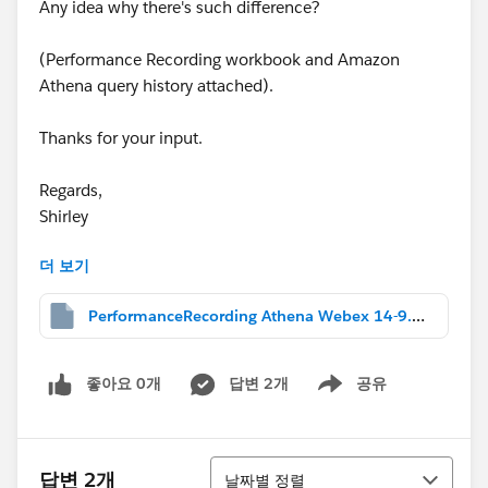
Any idea why there's such difference?
(Performance Recording workbook and Amazon
Athena query history attached).
Thanks for your input.
Regards,
Shirley
더 보기
Message was edited by: Shirley Zhou
Attach packaged workbook 'Extract Dashboard -
PerformanceRecording Athena Webex 14-9.twbx
ADHOC.twbx'
좋아요 0개
답변 2개
공유
Show menu
정렬
답변 2개
날짜별 정렬