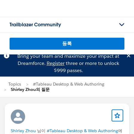
Trailblazer Community
등록
Bring your team and maximize your impact at
Dreamforce.
Register
three or more to unlock
$999 passes.
Topics
#Tableau Desktop & Web Authoring
Shirley Zhou의 질문
Shirley Zhou
님이
#Tableau Desktop & Web Authoring
에