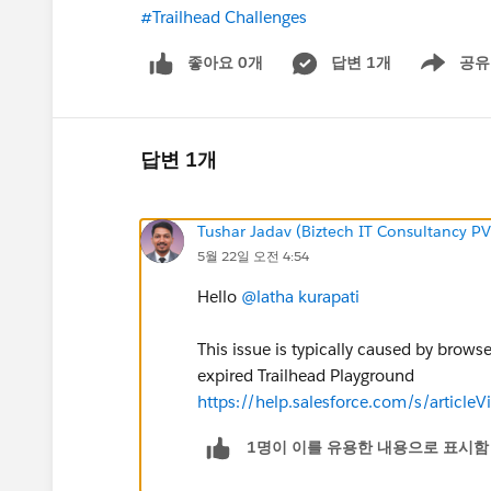
#Trailhead Challenges
좋아요 0개
답변 1개
공유
Show menu
답변 1개
Tushar Jadav (Biztech IT Consultancy PV
5월 22일 오전 4:54
Hello
@latha kurapati
This issue is typically caused by browser
expired Trailhead Playground
https://help.salesforce.com/s/artic
1명이 이를 유용한 내용으로 표시함