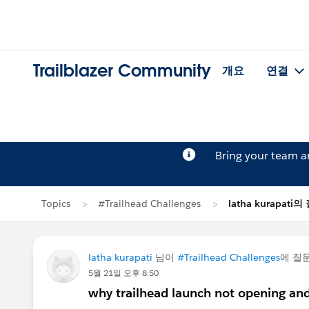
Trailblazer Community
개요
연결
Bring your team 
Topics
#Trailhead Challenges
latha kurapati의
latha kurapati
님이
#Trailhead Challenges
에 질
5월 21일 오후 8:50
why trailhead launch not opening and 