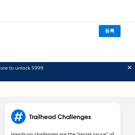
등록
ore to unlock $999
Trailhead Challenges
Hands-on challenges are the “secret sauce” of