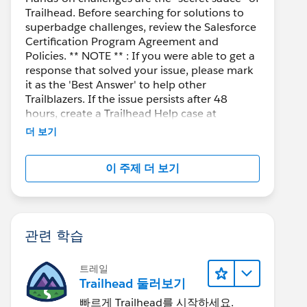
Trailhead. Before searching for solutions to
superbadge challenges, review the Salesforce
Certification Program Agreement and
Policies. ** NOTE ** : If you were able to get a
response that solved your issue, please mark
it as the 'Best Answer' to help other
Trailblazers. If the issue persists after 48
hours, create a Trailhead Help case at
https://help.salesforce.com/s/support
for
더 보기
further assistance.
이 주제 더 보기
관련 학습
트레일
Trailhead 둘러보기
빠르게 Trailhead를 시작하세요.