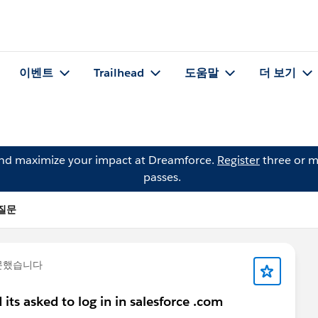
이벤트
Trailhead
도움말
더 보기
and maximize your impact at Dreamforce.
Register
three or m
passes.
 질문
문했습니다
its asked to log in in salesforce .com