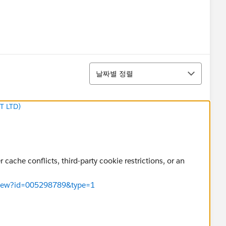
정렬
날짜별 정렬
T LTD)
 cache conflicts, third-party cookie restrictions, or an
leView?id=005298789&type=1