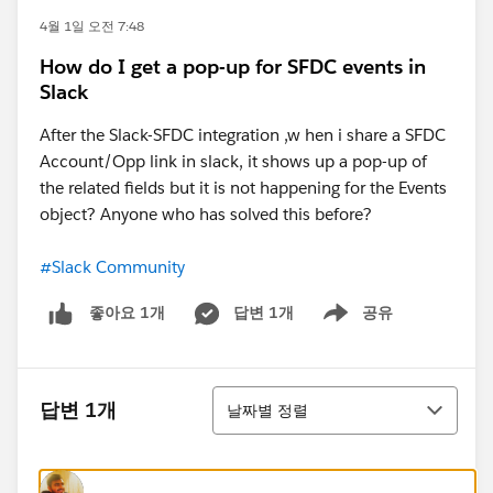
4월 1일 오전 7:48
How do I get a pop-up for SFDC events in
Slack
After the Slack-SFDC integration ,w hen i share a SFDC
Account/Opp link in slack, it shows up a pop-up of
the related fields but it is not happening for the Events
object? Anyone who has solved this before?
#Slack Community
답변 1개
공유
좋아요 1개
Show menu
정렬
답변 1개
날짜별 정렬