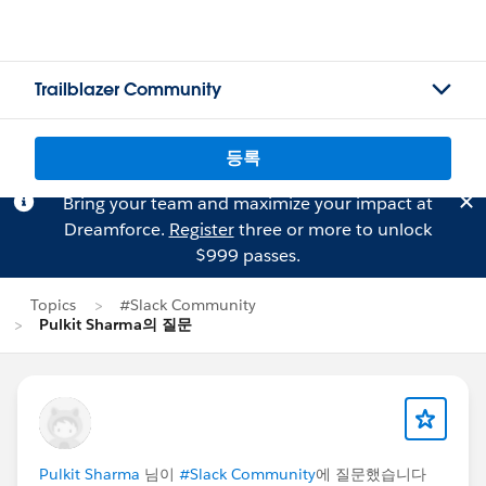
Trailblazer Community
등록
Bring your team and maximize your impact at
Dreamforce.
Register
three or more to unlock
$999 passes.
Topics
#Slack Community
Pulkit Sharma의 질문
Pulkit Sharma
님이
#Slack Community
에 질문했습니다