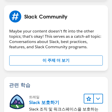
https://ideas.salesforce.com/s/idea/a0B8W00000Gd
XHsUAN/support-task-and-event-objects-in-ui-api-
with-lwc
Slack Community
Maybe your content doesn't fit into the other
topics; that's okay! This serves as a catch-all topic:
Conversations about Slack, best practices,
features, and Slack Community programs.
이 주제 더 보기
관련 학습
트레일
Slack 보호하기
Slack 조직 및 워크스페이스을 보호하는