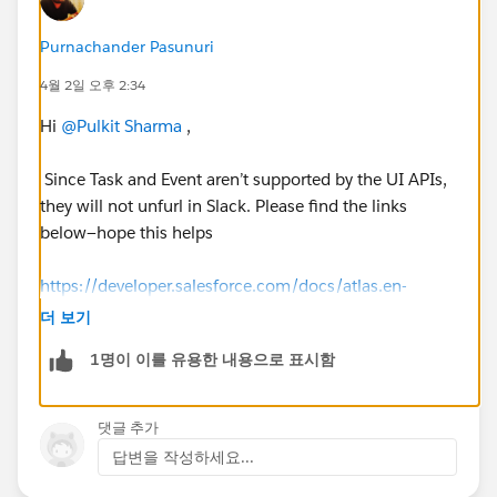
Purnachander Pasunuri
4월 2일 오후 2:34
Hi
@Pulkit Sharma
,
Since Task and Event aren’t supported by the UI APIs,
they will not unfurl in Slack. Please find the links
below—hope this helps
https://developer.salesforce.com/docs/atlas.en-
us.uiapi.meta/uiapi/ui_api_all_supported_objects.ht
더 보기
m
1명이 이를 유용한 내용으로 표시함
https://help.salesforce.com/s/articleView?
id=slack.slack_apps_digital_hq_object_support.htm&t
댓글 추가
ype=5
답변을 작성하세요...