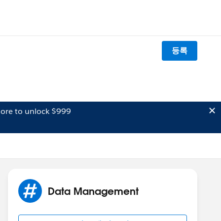
등록
ore to unlock $999
Data Management