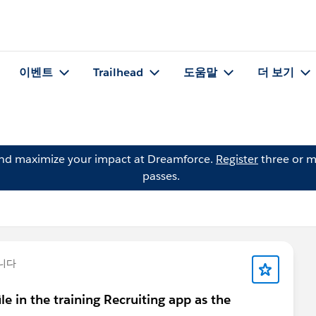
이벤트
Trailhead
도움말
더 보기
and maximize your impact at Dreamforce.
Register
three or m
passes.
니다
e in the training Recruiting app as the