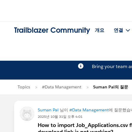
Trailblazer Community
개요
연결
Bring your team 
Topics
#Data Management
Suman Pal의 질문
Suman Pal
님이
#Data Management
에 질문했습
2025년 10월 31일 오후 4:01
How to import Job_Applications.csv fil
download link is not working?