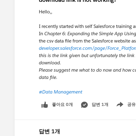
Hello,,
I recently started with self Salesforce trainin
In
Chapter 6: Expanding the Simple App Using
the csv data file from the Salesforce website a
developer.salesforce.com/page/Force_Platf
this is the link given but unfortunately the link
download.
Please suggest me what to do now and how can
data file.
#Data Management
좋아요 0개
답변 1개
공유
Show menu
답변 1개