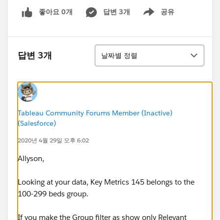
좋아요 0개
답변 3개
공유
Show menu
정렬
답변 3개
날짜별 정렬
Tableau Community Forums Member (Inactive)
(Salesforce)
2020년 4월 29일 오후 6:02
Allyson,
Looking at your data, Key Metrics 145 belongs to the
100-299 beds group.
If you make the Group filter as show only Relevant