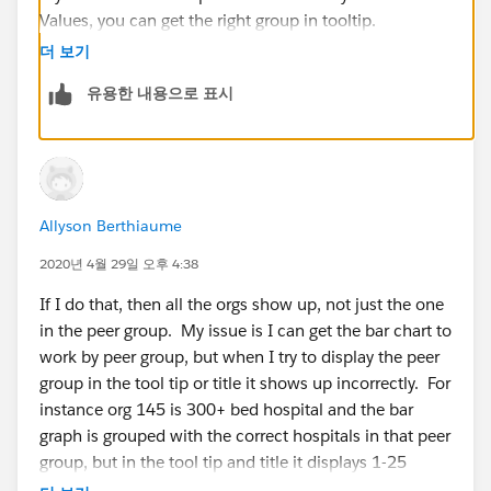
Values, you can get the right group in tooltip.
더 보기
유용한 내용으로 표시
Allyson Berthiaume
If it helps, please mark helpful and correct to close this
thread.
2020년 4월 29일 오후 4:38
If I do that, then all the orgs show up, not just the one
Thanks,
in the peer group. My issue is I can get the bar chart to
Anand
work by peer group, but when I try to display the peer
group in the tool tip or title it shows up incorrectly. For
instance org 145 is 300+ bed hospital and the bar
graph is grouped with the correct hospitals in that peer
group, but in the tool tip and title it displays 1-25
beds. I don't know why that it isn't working.