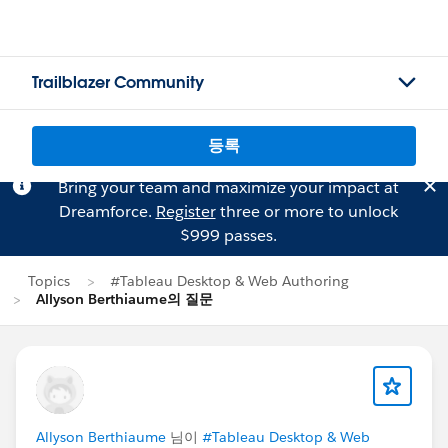
Trailblazer Community
등록
Bring your team and maximize your impact at
Dreamforce.
Register
three or more to unlock
$999 passes.
Topics
#Tableau Desktop & Web Authoring
Allyson Berthiaume의 질문
Allyson Berthiaume
님이
#Tableau Desktop & Web