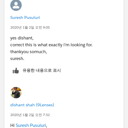
Suresh Pusuluri
2020년 1월 2일 오전 9:05
yes dishant,
correct this is what exactly i'm looking for.
thankyou somuch,
suresh.
유용한 내용으로 표시
dishant shah (9Lenses)
2020년 1월 2일 오전 7:32
Hi
Suresh Pusuluri
,