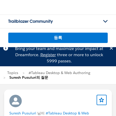
Trailblazer Community
등록
Bring your team and maximize your impact at
Dreamforce.
Register
three or more to unlock
$999 passes.
Topics
#Tableau Desktop & Web Authoring
Suresh Pusuluri의 질문
Suresh Pusuluri
님이
#Tableau Desktop & Web