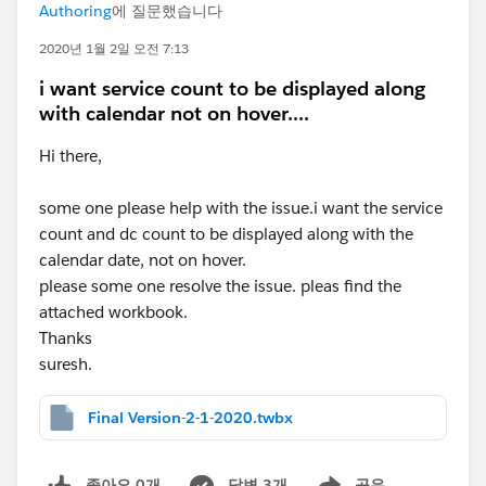
Authoring
에 질문했습니다
2020년 1월 2일 오전 7:13
i want service count to be displayed along
with calendar not on hover....
Hi there,
some one please help with the issue.i want the service
count and dc count to be displayed along with the
calendar date, not on hover.
please some one resolve the issue. pleas find the
attached workbook.
Thanks
suresh.
Final Version-2-1-2020.twbx
좋아요 0개
답변 3개
공유