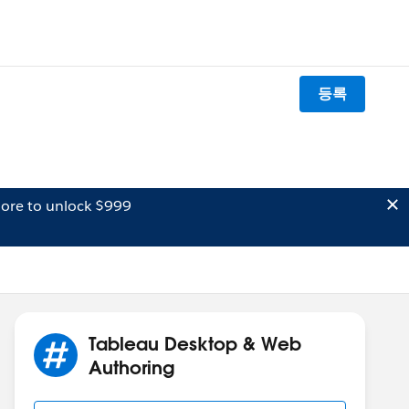
등록
ore to unlock $999
Tableau Desktop & Web
Authoring