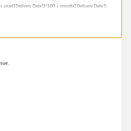
= year([Delivery Date])*100 + month([Delivery Date])
ssue.