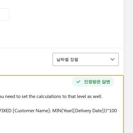
정렬
날짜별 정렬
인정받은 답변
ou need to set the calculations to that level as well.
 {FIXED [Customer Name]: MIN(Year([Delivery Date]))*100