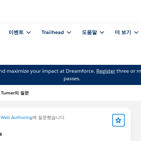
이벤트
Trailhead
도움말
더 보기
and maximize your impact at Dreamforce.
Register
three or m
passes.
l Turner의 질문
 Web Authoring
에 질문했습니다
s