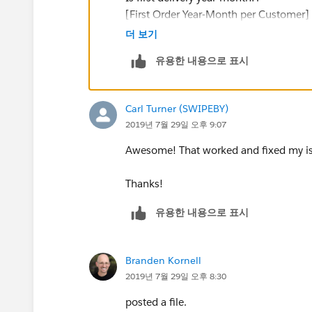
[First Order Year-Month per Customer] 
더 보기
See attached workbook
유용한 내용으로 표시
Carl Turner (SWIPEBY)
2019년 7월 29일 오후 9:07
Awesome! That worked and fixed my i
Thanks!
유용한 내용으로 표시
Branden Kornell
2019년 7월 29일 오후 8:30
posted a file.