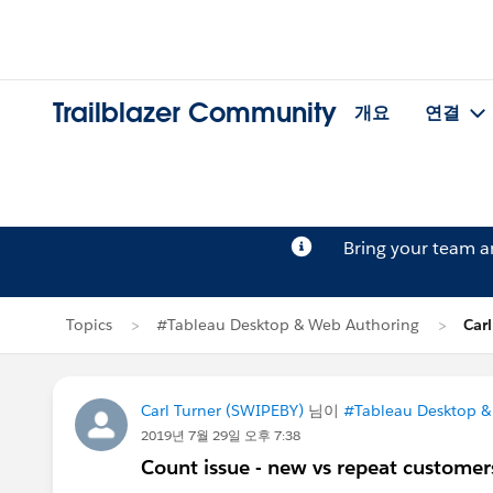
Trailblazer Community
개요
연결
Bring your team 
Topics
#Tableau Desktop & Web Authoring
Car
Carl Turner (SWIPEBY)
님이
#Tableau Desktop &
2019년 7월 29일 오후 7:38
Count issue - new vs repeat customer