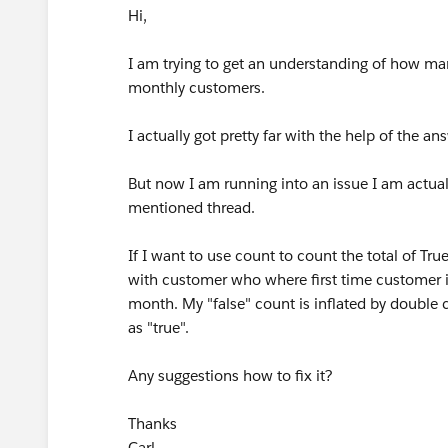
Hi,
I am trying to get an understanding of how m
monthly customers.
I actually got pretty far with the help of the an
But now I am running into an issue I am actua
mentioned thread.
If I want to use count to count the total of Tru
with customer who where first time customer i
month. My "false" count is inflated by double
as "true".
Any suggestions how to fix it?
Thanks
Carl