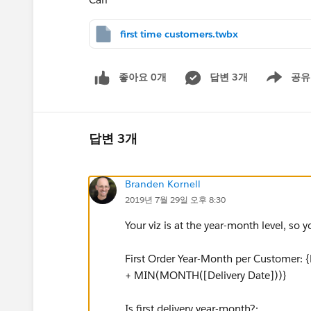
first time customers.twbx
좋아요 0개
답변 3개
공유
Show menu
답변 3개
Branden Kornell
2019년 7월 29일 오후 8:30
Your viz is at the year-month level, so y
First Order Year-Month per Customer:
+ MIN(MONTH([Delivery Date]))}
Is first delivery year-month?: