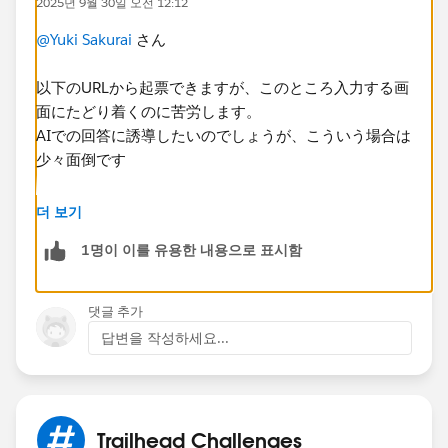
2025년 9월 30일 오전 12:12
@Yuki Sakurai
さん
以下のURLから起票できますが、このところ入力する画
面にたどり着くのに苦労します。
AIでの回答に誘導したいのでしょうが、こういう場合は
少々面倒です
Support:
https://trailhead.salesforce.com/en/help?
더 보기
support=home
1명이 이를 유용한 내용으로 표시함
댓글 추가
답변을 작성하세요...
以下に回避策が投稿されていますが、残念ながら同じ方
法で解決した人はまだ見ていません
Trailhead Challenges