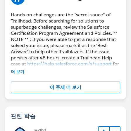
https://trailhead.salesforce.com/trailblazer-
community/feed/0D5KX00000gSRdx0AG
Hands-on challenges are the “secret sauce” of
Trailhead. Before searching for solutions to
superbadge challenges, review the Salesforce
Certification Program Agreement and Policies. **
NOTE ** : If you were able to get a response that
solved your issue, please mark it as the 'Best
Answer' to help other Trailblazers. If the issue
persists after 48 hours, create a Trailhead Help
case at
https://help.salesforce.com/s/support
for
further assistance.
더 보기
이 주제 더 보기
관련 학습
트레일