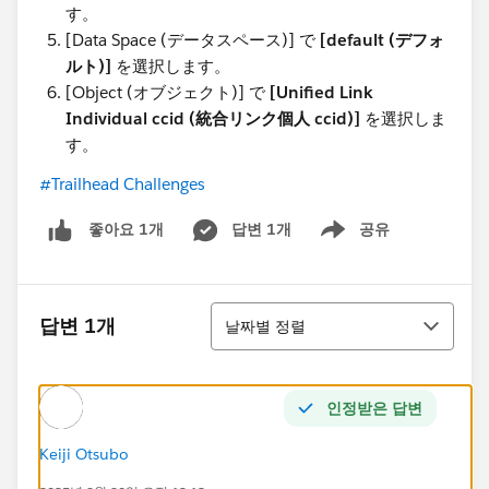
す。
[Data Space (データスペース)] で
[default (デフォ
ルト)]
を選択します。
[Object (オブジェクト)] で
[Unified Link
Individual ccid (統合リンク個人 ccid)]
を選択しま
す。
#Trailhead Challenges
답변 1개
공유
좋아요 1개
Show menu
정렬
답변 1개
날짜별 정렬
인정받은 답변
Keiji Otsubo