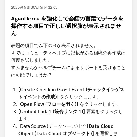
2025년 9월 30일 오전 12:03
Agentforce を強化して会話の言葉でデータを
操作する項目で正しい選択肢が表示されませ
ん
表題の項目で以下の６が表示されません。
すでにコミュニティヘルプに記載がある組織の再作成は
何度も試しました。
すみませんがヘルプチームによるサポートを受けること
は可能でしょうか？
[Create Check-in Guest Event (チェックインゲス
トイベントの作成)]
をクリックします。
[Open Flow (フローを開く)]
をクリックします。
[Unified Link 1 (統合リンク 1)]
要素をクリックし
ます。
[Data Source (データソース)] で
[Data Cloud
Object (Data Cloud オブジェクト)]
を選択しま