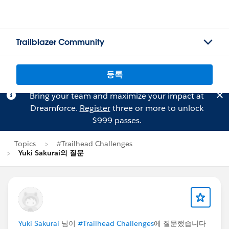
Trailblazer Community
등록
Bring your team and maximize your impact at
Dreamforce.
Register
three or more to unlock
$999 passes.
Topics
#Trailhead Challenges
Yuki Sakurai의 질문
Yuki Sakurai
님이
#Trailhead Challenges
에 질문했습니다