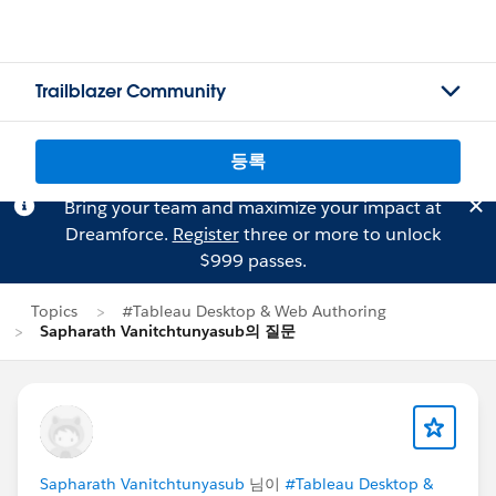
Trailblazer Community
등록
Bring your team and maximize your impact at
Dreamforce.
Register
three or more to unlock
$999 passes.
Topics
#Tableau Desktop & Web Authoring
Sapharath Vanitchtunyasub의 질문
Sapharath Vanitchtunyasub
님이
#Tableau Desktop &