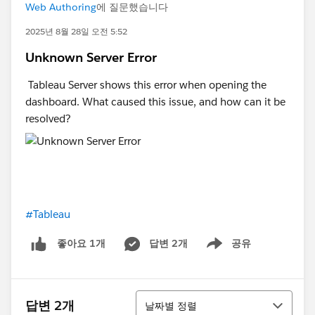
Web Authoring
에 질문했습니다
2025년 8월 28일 오전 5:52
Unknown Server Error
Tableau Server shows this error when opening the
dashboard. What caused this issue, and how can it be
resolved?
#Tableau
답변 2개
공유
좋아요 1개
Show menu
정렬
답변 2개
날짜별 정렬