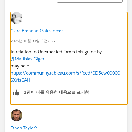
Ciara Brennan (Salesforce)
2025년 10월 30일 오전 8:22
In relation to Unexpected Errors this guide by
@Matthias Giger
may help
https://community.tableau.com/s/feed/0D5cw00000
SXYfsCAH
1명이 이를 유용한 내용으로 표시함
Ethan Taylor's