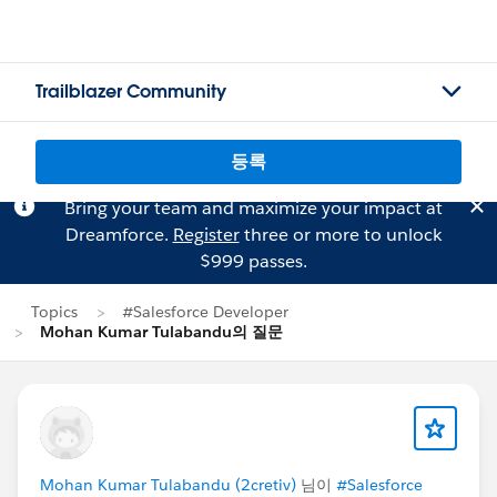
Trailblazer Community
등록
Bring your team and maximize your impact at
Dreamforce.
Register
three or more to unlock
$999 passes.
Topics
#Salesforce Developer
Mohan Kumar Tulabandu의 질문
Mohan Kumar Tulabandu (2cretiv)
님이
#Salesforce