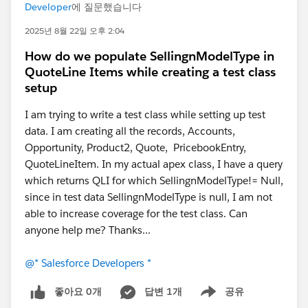
Developer
에 질문했습니다
2025년 8월 22일 오후 2:04
How do we populate SellingnModelType in
QuoteLine Items while creating a test class
setup
I am trying to write a test class while setting up test
data. I am creating all the records, Accounts,
Opportunity, Product2, Quote, PricebookEntry,
QuoteLineItem. In my actual apex class, I have a query
which returns QLI for which SellingnModelType!= Null,
since in test data SellingnModelType is null, I am not
able to increase coverage for the test class. Can
anyone help me? Thanks...
@* Salesforce Developers *
좋아요 0개
답변 1개
공유
Show menu