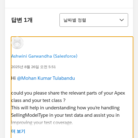
정렬
답변 1개
날짜별 정렬
Ashwini Garwandha (Salesforce)
2025년 8월 26일 오전 5:51
Hi
@Mohan Kumar Tulabandu
could you please share the relevant parts of your Apex
class and your test class ?
This will help in understanding how you’re handling
SellingModelType in your test data and assist you in
improving your test coverage.
더 보기
Thanks!