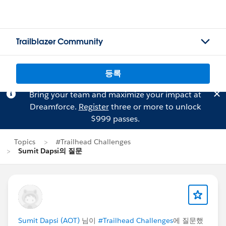
Trailblazer Community
등록
Bring your team and maximize your impact at
Dreamforce.
Register
three or more to unlock
$999 passes.
Topics
#Trailhead Challenges
Sumit Dapsi의 질문
Sumit Dapsi (AOT)
님이
#Trailhead Challenges
에 질문했