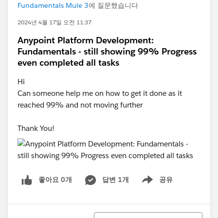
Fundamentals Mule 3
에 질문했습니다
2024년 4월 17일 오전 11:37
Anypoint Platform Development:
Fundamentals - still showing 99% Progress
even completed all tasks
Hi
Can someone help me on how to get it done as it
reached 99% and not moving further
Thank You!
좋아요 0개
답변 1개
공유
Show menu
정렬