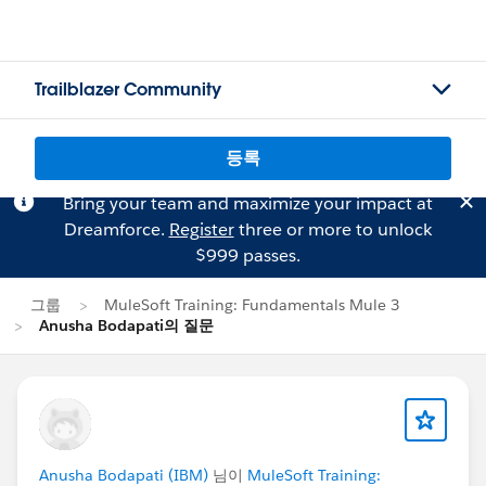
Trailblazer Community
등록
Bring your team and maximize your impact at
Dreamforce.
Register
three or more to unlock
$999 passes.
그룹
MuleSoft Training: Fundamentals Mule 3
Anusha Bodapati의 질문
Anusha Bodapati (IBM)
님이
MuleSoft Training: