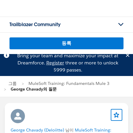
Trailblazer Community
등록
Bring your team and maximize your impact at
Dreamforce.
Register
three or more to unlock
$999 passes.
그룹
MuleSoft Training: Fundamentals Mule 3
George Chavady의 질문
George Chavady (Deloiitte)
님이
MuleSoft Training: