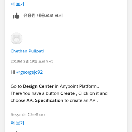
더 보기
유용한 내용으로 표시
Ryan Anthony Andal
MuleSoft Forum Moderator
Senior Integration Consultant
Chethan Pulipati
2018년 2월 19일 오전 9:43
WhiteSky Labs
Hi
@georgejc92
https://www.whiteskylabs.com/
Go to
Design Center
in Anypoint Platform..
`Please report spam messages in the forum.`
There You have a button
Create
, Click on it and
choose
API Specification
to create an API.
Regards Chethan
더 보기