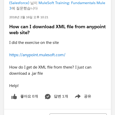
(Salesforce)
님이
MuleSoft Training: Fundamentals Mule
3
에 질문했습니다
2018년 2월 16일 오후 10:21
How can I download XML file from anypoint
web site?
I did the exercise on the site
https://anypoint.mulesoft.com/
How do I get de XML file from there? I just can
download a .jar file
Help!
좋아요 0개
답변 1개
공유
Show menu