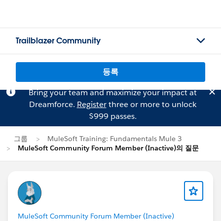
Trailblazer Community
등록
Bring your team and maximize your impact at
Dreamforce.
Register
three or more to unlock
$999 passes.
그룹
MuleSoft Training: Fundamentals Mule 3
MuleSoft Community Forum Member (Inactive)의 질문
MuleSoft Community Forum Member (Inactive)