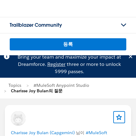
Trailblazer Community
등록
Bring your team and maximize your impact at
Dreamforce.
Register
three or more to unlock
$999 passes.
Topics
#MuleSoft Anypoint Studio
Charisse Joy Bulan의 질문
Charisse Joy Bulan (Capgemini)
님이
#MuleSoft