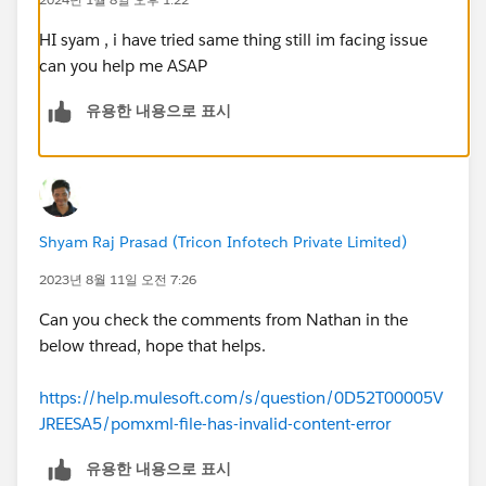
HI syam , i have tried same thing still im facing issue
can you help me ASAP
유용한 내용으로 표시
Shyam Raj Prasad (Tricon Infotech Private Limited)
2023년 8월 11일 오전 7:26
Can you check the comments from Nathan in the
below thread, hope that helps.
https://help.mulesoft.com/s/question/0D52T00005V
JREESA5/pomxml-file-has-invalid-content-error
유용한 내용으로 표시