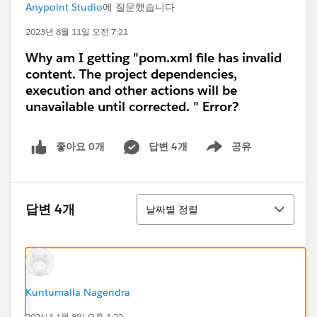
Anypoint Studio
에 질문했습니다
2023년 8월 11일 오전 7:21
Why am I getting "pom.xml file has invalid
content. The project dependencies,
execution and other actions will be
unavailable until corrected. " Error?
좋아요 0개
답변 4개
공유
Show menu
정렬
답변 4개
날짜별 정렬
Kuntumalla Nagendra
2024년 1월 8일 오후 1:22