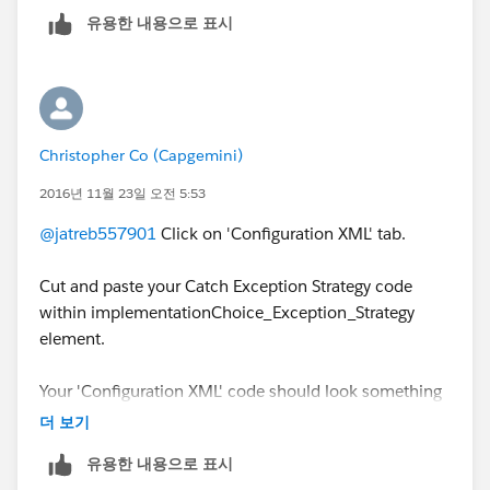
유용한 내용으로 표시
Christopher Co (Capgemini)
2016년 11월 23일 오전 5:53
@jatreb557901
Click on 'Configuration XML' tab.
Cut and paste your Catch Exception Strategy code
within implementationChoice_Exception_Strategy
element.
Your 'Configuration XML' code should look something
like this.
더 보기
유용한 내용으로 표시