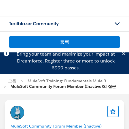
Trailblazer Community
등록
Bring your team and maximize your impact at
Dreamforce.
Register
three or more to unlock
$999 passes.
그룹
MuleSoft Training: Fundamentals Mule 3
MuleSoft Community Forum Member (Inactive)의 질문
MuleSoft Community Forum Member (Inactive)