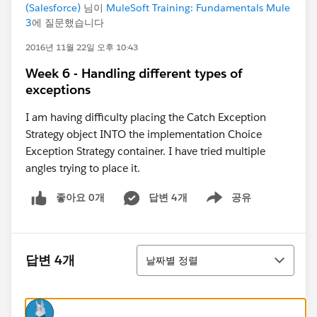
(Salesforce)
님이
MuleSoft Training: Fundamentals Mule
3
에 질문했습니다
2016년 11월 22일 오후 10:43
Week 6 - Handling different types of
exceptions
I am having difficulty placing the Catch Exception
Strategy object INTO the implementation Choice
Exception Strategy container. I have tried multiple
angles trying to place it.
좋아요 0개
답변 4개
공유
Show menu
정렬
답변 4개
날짜별 정렬