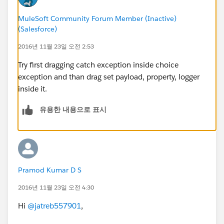
MuleSoft Community Forum Member (Inactive)
(Salesforce)
2016년 11월 23일 오전 2:53
Try first dragging catch exception inside choice
exception and than drag set payload, property, logger
inside it.
유용한 내용으로 표시
Pramod Kumar D S
2016년 11월 23일 오전 4:30
Hi
@jatreb557901
,