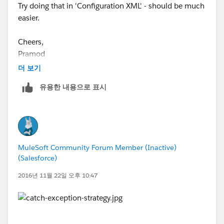
Try doing that in 'Configuration XML' - should be much
easier.
Cheers,
Pramod
더 보기
유용한 내용으로 표시
MuleSoft Community Forum Member (Inactive)
(Salesforce)
2016년 11월 22일 오후 10:47