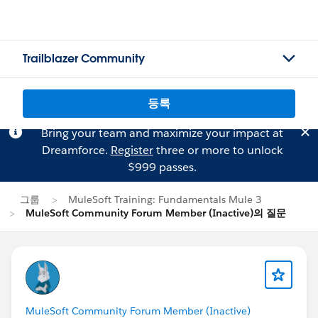
Trailblazer Community
등록
Bring your team and maximize your impact at
Dreamforce.
Register
three or more to unlock
$999 passes.
그룹
MuleSoft Training: Fundamentals Mule 3
MuleSoft Community Forum Member (Inactive)의 질문
MuleSoft Community Forum Member (Inactive)