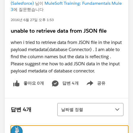
(Salesforce)
님이
MuleSoft Training: Fundamentals Mule
3
에 질문했습니다
2016년 6월 27일 오후 1:53
unable to retrieve data from JSON file
when i tried to retrieve data from JSON file in the input
payload metadata(database Connector) . I am able to
find the column names but the data is reflecting .
Please suggest me how to add JSON data in the input
payload metadata of database connector.
좋아요 0개
답변 4개
공유
Show menu
정렬
답변 4개
날짜별 정렬