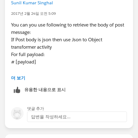
Sunil Kumar Singhal
2017년 2월 24일 오전 5:09
You can you use following to retrieve the body of post
message:
If Post body is json then use Json to Object
transformer activity
For full payload:
# [payload]
For given key element:
더 보기
# [payload.key_element]
유용한 내용으로 표시
for example:
댓글 추가
{
답변을 작성하세요...
" first_name": "sunil",
" last_name": "singhal"
}