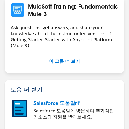
MuleSoft Training: Fundamentals
If you want to get last name out of above given
Mule 3
message then;
Ask questions, get answers, and share your
# [payload.last_name]
knowledge about the instructor-led versions of
Getting Started Started with Anypoint Platform
(Mule 3).
이 그룹 더 보기
도움 더 받기
Salesforce 도움말
Salesforce 도움말에 방문하여 추가적인
리소스와 지원을 받아보세요.