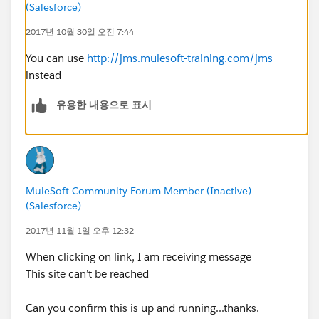
(Salesforce)
2017년 10월 30일 오전 7:44
You can use
http://jms.mulesoft-training.com/jms
instead
유용한 내용으로 표시
MuleSoft Community Forum Member (Inactive)
(Salesforce)
2017년 11월 1일 오후 12:32
When clicking on link, I am receiving message
This site can’t be reached
Can you confirm this is up and running...thanks.