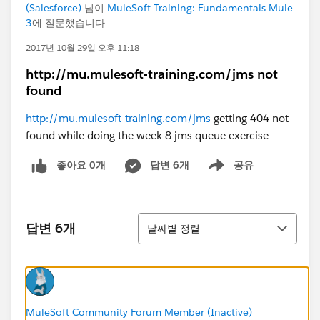
(Salesforce)
님이
MuleSoft Training: Fundamentals Mule
3
에 질문했습니다
2017년 10월 29일 오후 11:18
http://mu.mulesoft-training.com/jms not
found
http://mu.mulesoft-training.com/jms
getting 404 not
found while doing the week 8 jms queue exercise
좋아요 0개
답변 6개
공유
Show menu
정렬
답변 6개
날짜별 정렬
MuleSoft Community Forum Member (Inactive)