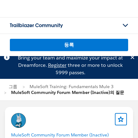
Trailblazer Community
등록
Bring your team and maximize your impact at
Dreamforce.
Register
three or more to unlock
$999 passes.
그룹
MuleSoft Training: Fundamentals Mule 3
MuleSoft Community Forum Member (Inactive)의 질문
MuleSoft Community Forum Member (Inactive)