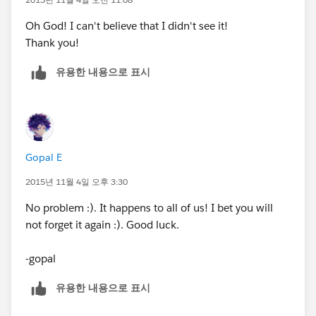
Oh God! I can't believe that I didn't see it!
Thank you!
유용한 내용으로 표시
Gopal E
2015년 11월 4일 오후 3:30
No problem :). It happens to all of us! I bet you will
not forget it again :). Good luck.
-gopal
유용한 내용으로 표시