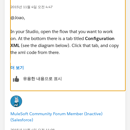
2015년 11월 4일 오전 4:47
@Joao,
In your Studio, open the flow that you want to work
on. At the bottom there is a tab titled
Configuration
XML
(see the diagram below). Click that tab, and copy
the xml code from there.
더 보기
유용한 내용으로 표시
Good luck,
MuleSoft Community Forum Member (Inactive)
-gopal
(Salesforce)
2015년 11월 4일 오전 11:08