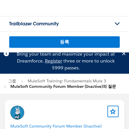
Trailblazer Community
등록
Bring your team and maximize your impact at
Dreamforce.
Register
three or more to unlock
$999 passes.
그룹
MuleSoft Training: Fundamentals Mule 3
MuleSoft Community Forum Member (Inactive)의 질문
MuleSoft Community Forum Member (Inactive)