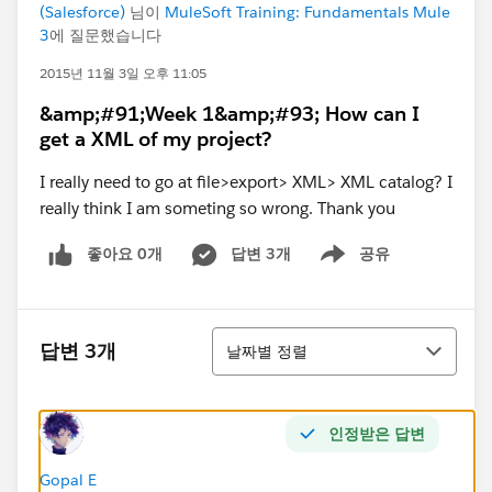
(Salesforce)
님이
MuleSoft Training: Fundamentals Mule
3
에 질문했습니다
2015년 11월 3일 오후 11:05
&amp;#91;Week 1&amp;#93; How can I
get a XML of my project?
I really need to go at file>export> XML> XML catalog? I
really think I am someting so wrong. Thank you
좋아요 0개
답변 3개
공유
Show menu
정렬
답변 3개
날짜별 정렬
인정받은 답변
Gopal E