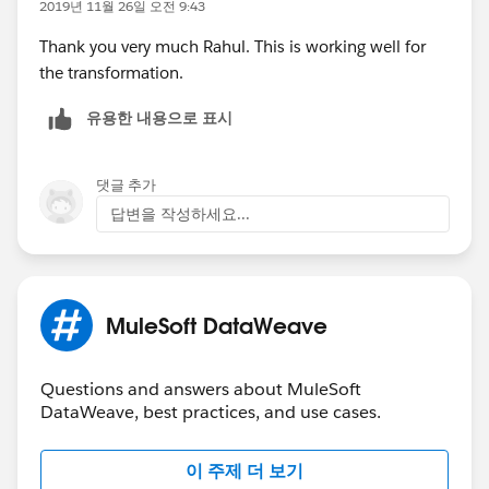
2019년 11월 26일 오전 9:43
Thank you very much Rahul. This is working well for
the transformation.
Check deatils about Dataeweave support for NdJON
유용한 내용으로 표시
here
https://docs.mulesoft.com/mule-
runtime/4.2/dataweave-formats#format_ndjson
댓글 추가
HTH
답변을 작성하세요...
-Rahul
MuleSoft DataWeave
Questions and answers about MuleSoft
DataWeave, best practices, and use cases.
이 주제 더 보기