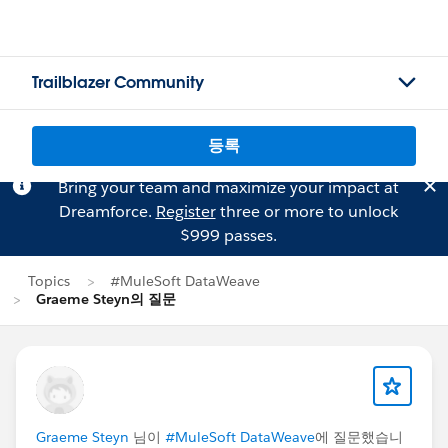
Trailblazer Community
등록
Bring your team and maximize your impact at
Dreamforce.
Register
three or more to unlock
$999 passes.
Topics
#MuleSoft DataWeave
Graeme Steyn의 질문
Graeme Steyn
님이
#MuleSoft DataWeave
에 질문했습니