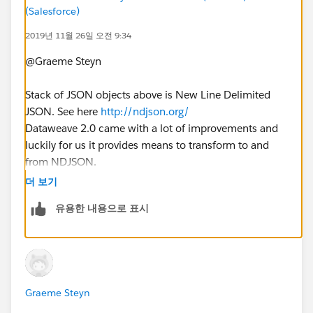
(Salesforce)
2019년 11월 26일 오전 9:34
@Graeme Steyn​
Stack of JSON objects above is New Line Delimited
JSON. See here
http://ndjson.org/
Dataweave 2.0 came with a lot of improvements and
luckily for us it provides means to transform to and
from NDJSON.
더 보기
The above input can be directly transformed to NdJson
유용한 내용으로 표시
by simply changing the mimetype in Dataweave.
%dw 2.0
output application/x-ndjson
---
Graeme Steyn
payload