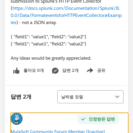
submission to Splunk's HTTP Event Collector
(
https://docs.splunk.com/Documentation/Splunk/8.
0.0/Data/FormateventsforHTTPEventCollector#Examp
les
) - not a JSON array.
{ "field1": "value1", "field2": "value2"}
{ "field1": "value1", "field2": "value2"}
Any ideas would be greatly appreciated.
좋아요 0개
답변 2개
공유
Show menu
정렬
답변 2개
날짜별 정렬
인정받은 답변
MuleSoft Community Forum Member (Inactive)