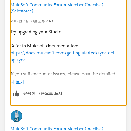
MuleSoft Community Forum Member (Inactive)
(Salesforce)
2017년 3월 30일 오후 7:43
Try upgrading your Studio.
Refer to Mulesoft documentation:
https://docs.mulesoft.com/getting-started/sync-api-
apisync
If you still encounter issues, please post the detailed
error message.
더 보기
유용한 내용으로 표시
MuleSoft Community Forum Member (Inactive)