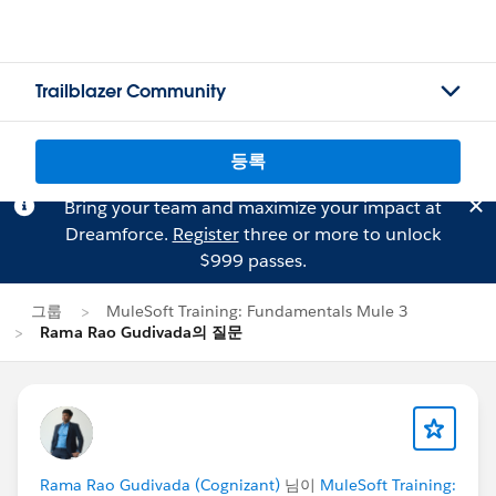
Trailblazer Community
등록
Bring your team and maximize your impact at
Dreamforce.
Register
three or more to unlock
$999 passes.
그룹
MuleSoft Training: Fundamentals Mule 3
Rama Rao Gudivada의 질문
Rama Rao Gudivada (Cognizant)
님이
MuleSoft Training: