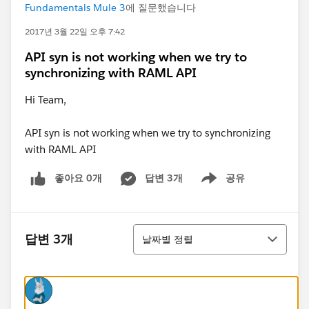
Fundamentals Mule 3
에 질문했습니다
2017년 3월 22일 오후 7:42
API syn is not working when we try to
synchronizing with RAML API
Hi Team,
API syn is not working when we try to synchronizing
with RAML API
좋아요 0개
답변 3개
공유
Show menu
정렬
답변 3개
날짜별 정렬