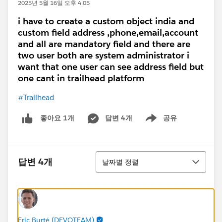
2025년 5월 16일 오후 4:05
i have to create a custom object india and
custom field address ,phone,email,account
and all are mandatory field and there are
two user both are system administrator i
want that one user can see address field but
one cant in trailhead platform
#Trailhead
답변 4개
공유
좋아요 1개
Show menu
정렬
답변 4개
날짜별 정렬
Eric Burté (DEVOTEAM)