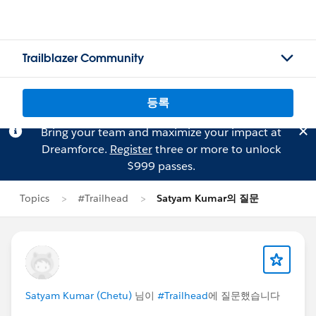
Trailblazer Community
등록
Bring your team and maximize your impact at
Dreamforce.
Register
three or more to unlock
$999 passes.
Topics
#Trailhead
Satyam Kumar의 질문
Satyam Kumar (Chetu)
님이
#Trailhead
에 질문했습니다