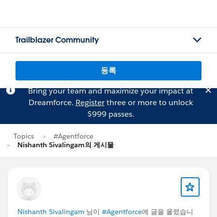
Trailblazer Community
등록
Bring your team and maximize your impact at
Dreamforce.
Register
three or more to unlock
$999 passes.
Topics
#Agentforce
Nishanth Sivalingam의 게시물
Nishanth Sivalingam
님이
#Agentforce
에 글을 올렸습니