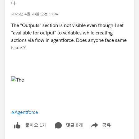
다
2025년 4월 28일 오전 11:34
The "Outputs" section is not visible even though I set
"available for output" to variables while creating
actions via flow in agentforce. Does anyone face same
issue ?
#Agentforce
댓글 0개
공유
좋아요 1개
Show menu