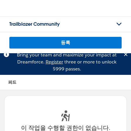
Trailblazer Community
등록
Bring your team and maximize your impact at
Dreamforce.
Register
three or more to unlock
$999 passes.
피드
이 작업을 수행할 권한이 없습니다.